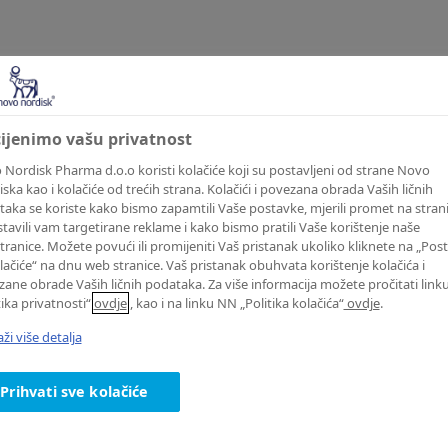
BS
cijenimo vašu privatnost
earch
Nordisk Pharma d.o.o koristi kolačiće koji su postavljeni od strane Novo
ska kao i kolačiće od trećih strana. Kolačići i povezana obrada Vaših ličnih
aka se koriste kako bismo zapamtili Vaše postavke, mjerili promet na strani
tavili vam targetirane reklame i kako bismo pratili Vaše korištenje naše
ranice. Možete povući ili promijeniti Vaš pristanak ukoliko kliknete na „Pos
lačiće“ na dnu web stranice. Vaš pristanak obuhvata korištenje kolačića i
ane obrade Vaših ličnih podataka. Za više informacija možete pročitati lin
retraži
tika privatnosti“
ovdje
, kao i na linku NN „Politika kolačića“
ovdje
.
aži više detalja
Prihvati sve kolačiće