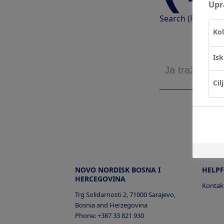
Upr
Search (Pretraži
Kol
Isk
Cil
NOVO NORDISK BOSNA I
HELPF
HERCEGOVINA
Kontakt
Trg Solidarnosti 2, 71000 Sarajevo,
Bosnia and Herzegovina
Phone: +387 33 821 930