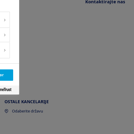
Kontaktirajte nas
or
OSTALE KANCELARIJE
Odaberite državu