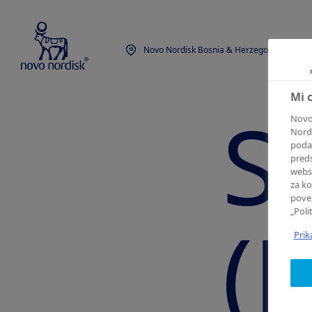
Novo Nordisk Bosnia & Herzegovina
EN
Mi 
S
Novo 
Nordi
podat
preds
webst
za ko
povez
(P
„Poli
Prik