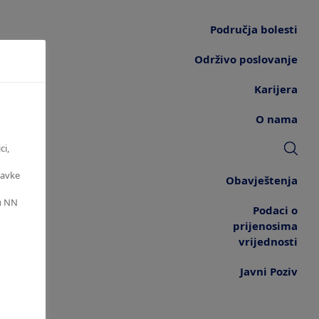
Područja bolesti
Održivo poslovanje
Karijera
O nama
ci,
tavke
Obavještenja
ku NN
Podaci o
)
prijenosima
vrijednosti
Javni Poziv