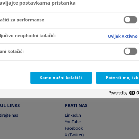
avljajte postavkama pristanka
) Novo Nordisk Global
ačići za performanse
ljučivo neophodni kolačići
Uvijek Aktivno
jani kolačići
Samo nužni kolačići
Potvrdi moj izb
UL LINKS
PRATI NAS
irajte nas
LinkedIn
YouTube
Facebook
X (Twitter)