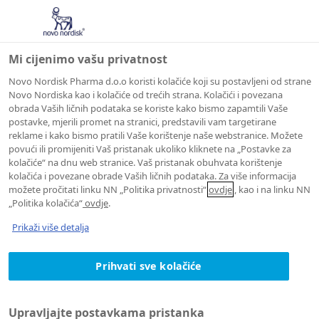
Mi cijenimo vašu privatnost
Novo Nordisk Pharma d.o.o koristi kolačiće koji su postavljeni od strane
Novo Nordiska kao i kolačiće od trećih strana. Kolačići i povezana
obrada Vaših ličnih podataka se koriste kako bismo zapamtili Vaše
postavke, mjerili promet na stranici, predstavili vam targetirane
reklame i kako bismo pratili Vaše korištenje naše webstranice. Možete
povući ili promijeniti Vaš pristanak ukoliko kliknete na „Postavke za
kolačiće“ na dnu web stranice. Vaš pristanak obuhvata korištenje
kolačića i povezane obrade Vaših ličnih podataka. Za više informacija
možete pročitati linku NN „Politika privatnosti“
ovdje
, kao i na linku NN
„Politika kolačića“
ovdje
.
Prikaži više detalja
Prihvati sve kolačiće
Upravljajte postavkama pristanka