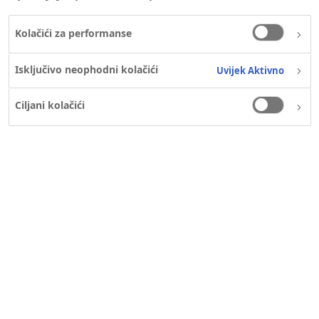
Kolačići za performanse
Isključivo neophodni kolačići
Uvijek Aktivno
Ciljani kolačići
KARIJERA
Nađi posao
Job agent (Agent za posao)
Rad u kompaniji Novo Nordisk